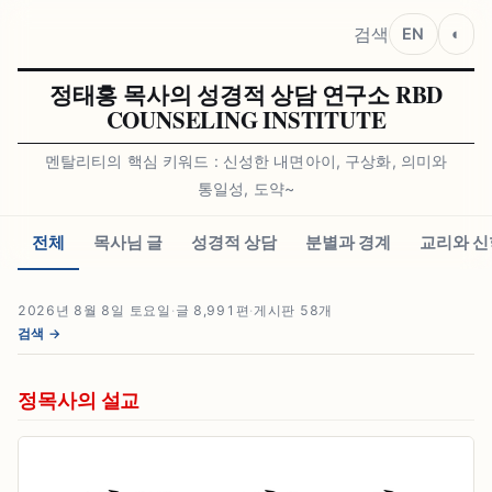
검색
EN
◐
정태홍 목사의 성경적 상담 연구소 RBD
COUNSELING INSTITUTE
멘탈리티의 핵심 키워드 : 신성한 내면아이, 구상화, 의미와
통일성, 도약~
전체
목사님 글
성경적 상담
분별과 경계
교리와 신
2026년 8월 8일 토요일
·
글 8,991편
·
게시판 58개
검색 →
정목사의 설교