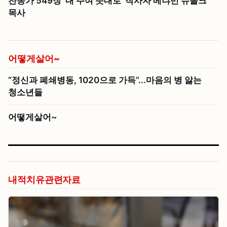
찬송가 549장 ‘내 주여 뜻대로’ 작사자 베냐민 슈몰크
목사
어떻게살어~
“정신과 폐쇄병동, 1020으로 가득”...마음의 병 앓는
청소년들
어떻게살어~
내적치유관련자료