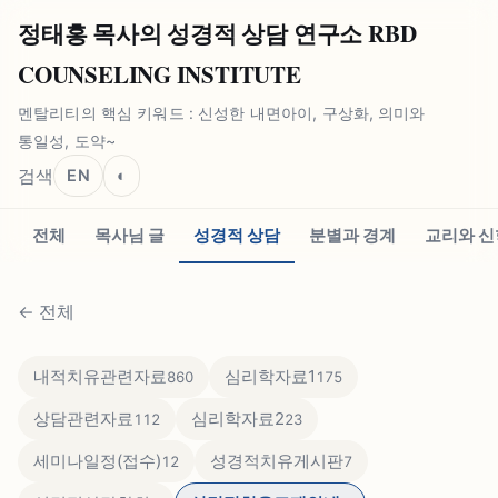
정태홍 목사의 성경적 상담 연구소 RBD
COUNSELING INSTITUTE
멘탈리티의 핵심 키워드 : 신성한 내면아이, 구상화, 의미와
통일성, 도약~
검색
EN
◐
전체
목사님 글
성경적 상담
분별과 경계
교리와 신
←
전체
내적치유관련자료
심리학자료1
860
175
상담관련자료
심리학자료2
112
23
세미나일정(접수)
성경적치유게시판
12
7