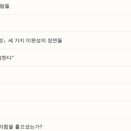
사람들
망』세 가지 미완성의 장면들
말한다"
라함을 흩으셨는가?