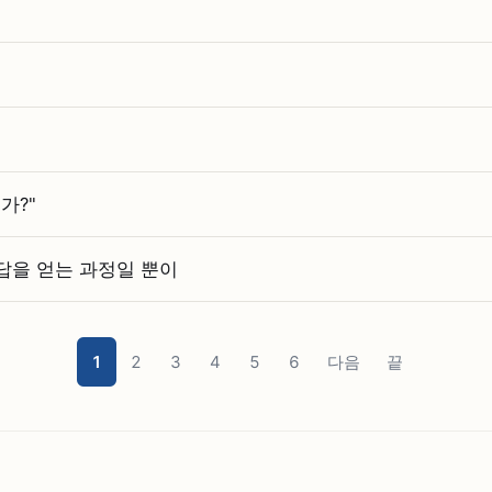
가?"
 답을 얻는 과정일 뿐이
1
2
3
4
5
6
다음
끝