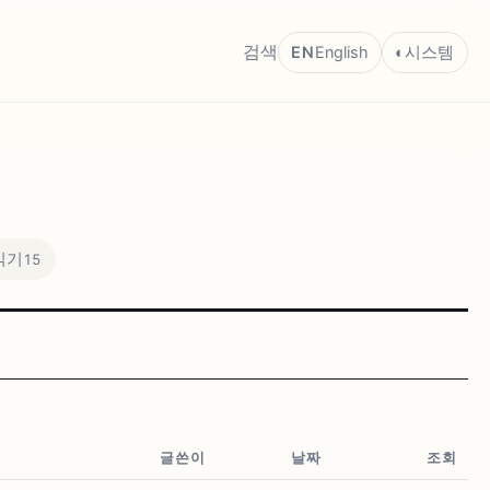
검색
EN
English
◐
시스템
읽기
15
글쓴이
날짜
조회