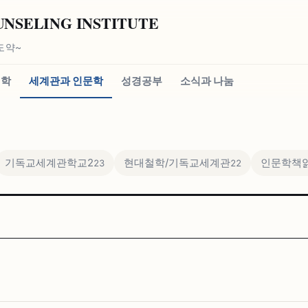
SELING INSTITUTE
도약~
신학
세계관과 인문학
성경공부
소식과 나눔
기독교세계관학교2
현대철학/기독교세계관
인문학책
23
22