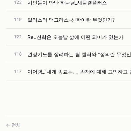
123
시인들이 만난 하나님_새물결플러스
119
알리스터 맥그라스-신학이란 무엇인가?
122
Re..신학은 오늘날 삶에 어떤 의미가 있는가
118
관상기도를 장려하는 팀 켈러와 "정의란 무엇인
117
이어령_"내게 종교는..., 존재에 대해 고민하고
←
전체