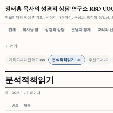
정태홍 목사의 성경적 상담 연구소 RBD COUN
멘탈리티의 핵심 키워드 : 신성한 내면아이, 구상화, 의미와 통일성, 
전체
목사님 글
성경적 상담
분별과 경계
교리와 
←
전체
기독교세계관학교
분석적책읽기
추천도서
388
130
23
분석적책읽기
글 130개
·
1 / 7 페이지
번호
제목