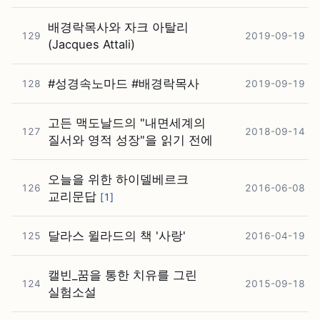
배경락목사와 자크 아탈리
129
2019-09-19
(Jacques Attali)
#⁠성경속노마드 #⁠배경락목사
128
2019-09-19
고든 맥도날드의 "내면세계의
127
2018-09-14
질서와 영적 성장"을 읽기 전에
오늘을 위한 하이델베르크
126
2016-06-08
교리문답
[
1
]
달라스 윌라드의 책 '사랑'
125
2016-04-19
캘빈_꿈을 통한 치유를 그린
124
2015-09-18
실험소설