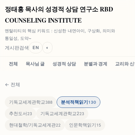
정태홍 목사의 성경적 상담 연구소 RBD
COUNSELING INSTITUTE
멘탈리티의 핵심 키워드 : 신성한 내면아이, 구상화, 의미와
통일성, 도약~
게시판
검색
EN
◐
전체
목사님 글
성경적 상담
분별과 경계
교리와 신
←
전체
기독교세계관학교
분석적책읽기
388
130
추천도서
기독교세계관학교2
23
23
현대철학/기독교세계관
인문학책읽기
22
15