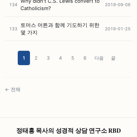
Why didn't C.S. Lewis convert to
134
2019-09-06
Catholicism?
토머스 머튼과 함께 기도하기 위한
133
2019-01-25
몇 가지
1
2
3
4
5
6
다음
끝
←
전체
정태홍 목사의 성경적 상담 연구소 RBD