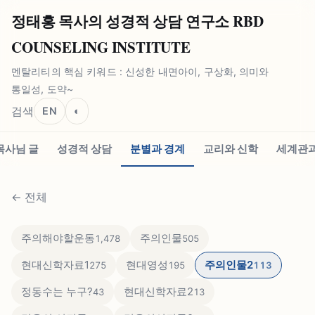
정태홍 목사의 성경적 상담 연구소 RBD
COUNSELING INSTITUTE
멘탈리티의 핵심 키워드 : 신성한 내면아이, 구상화, 의미와
통일성, 도약~
검색
EN
◐
목사님 글
성경적 상담
분별과 경계
교리와 신학
세계관과
←
전체
주의해야할운동
주의인물
1,478
505
현대신학자료1
현대영성
주의인물2
275
195
113
정동수는 누구?
현대신학자료2
43
13