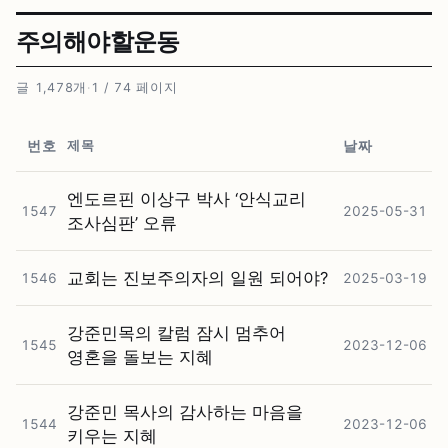
주의해야할운동
글 1,478개
·
1 / 74 페이지
제목
번호
날짜
엔도르핀 이상구 박사 ‘안식교리
1547
2025-05-31
조사심판’ 오류
교회는 진보주의자의 일원 되어야?
1546
2025-03-19
강준민목의 칼럼 잠시 멈추어
1545
2023-12-06
영혼을 돌보는 지혜
강준민 목사의 감사하는 마음을
1544
2023-12-06
키우는 지혜