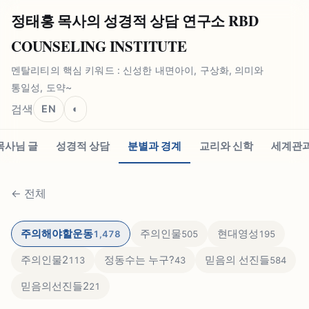
정태홍 목사의 성경적 상담 연구소 RBD
COUNSELING INSTITUTE
멘탈리티의 핵심 키워드 : 신성한 내면아이, 구상화, 의미와
통일성, 도약~
검색
EN
◐
목사님 글
성경적 상담
분별과 경계
교리와 신학
세계관과
←
전체
주의해야할운동
주의인물
현대영성
1,478
505
195
주의인물2
정동수는 누구?
믿음의 선진들
113
43
584
믿음의선진들2
21