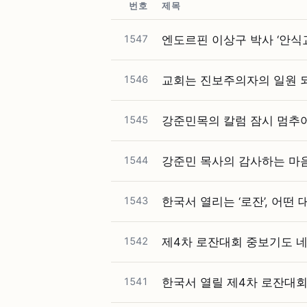
번호
제목
1547
엔도르핀 이상구 박사 ‘안식
1546
교회는 진보주의자의 일원 
1545
강준민목의 칼럼 잠시 멈추
1544
강준민 목사의 감사하는 마
1543
한국서 열리는 ‘로잔’, 어떤
1542
제4차 로잔대회 중보기도 네
1541
한국서 열릴 제4차 로잔대회