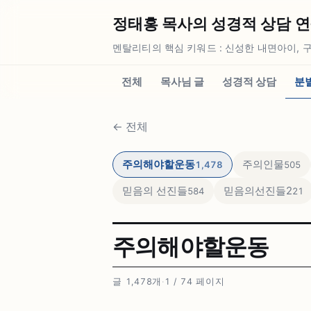
정태홍 목사의 성경적 상담 연구소
멘탈리티의 핵심 키워드 : 신성한 내면아이, 구
전체
목사님 글
성경적 상담
분
←
전체
주의해야할운동
주의인물
1,478
505
믿음의 선진들
믿음의선진들2
584
21
주의해야할운동
글 1,478개
·
1 / 74 페이지