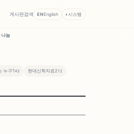
게시판
검색
EN
English
◐
시스템
 나눔
 누구?
현대신학자료2
43
12