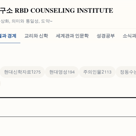
 RBD COUNSELING INSTITUTE
상화, 의미와 통일성, 도약~
별과 경계
교리와 신학
세계관과 인문학
성경공부
소식과
현대신학자료1
현대영성
주의인물2
정동수는
275
194
113