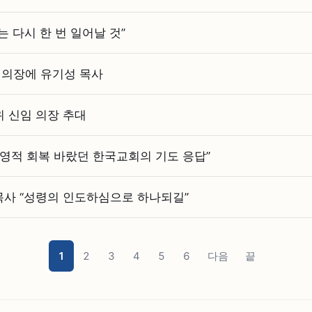
리는 다시 한 번 일어날 것”
위 의장에 유기성 목사
 신임 의장 추대
 영적 회복 바랐던 한국교회의 기도 응답”
목사 “성령의 인도하심으로 하나되길”
1
2
3
4
5
6
다음
끝