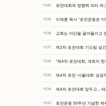
1540
로잔대회와 영향력 피터 와
1539
이재훈 목사 “로잔운동은 이단
1538
교회는 이단을 끌어들이고 
1537
제3차 로잔대회 기도팀 섬긴 
1536
“제4차 로잔대회, 개최지 한
1535
제4차 로잔 ‘서울대회’ 성공
1534
제4차 로잔대회 앞두고… 태국
1533
로잔운동 50주년 기념한 제