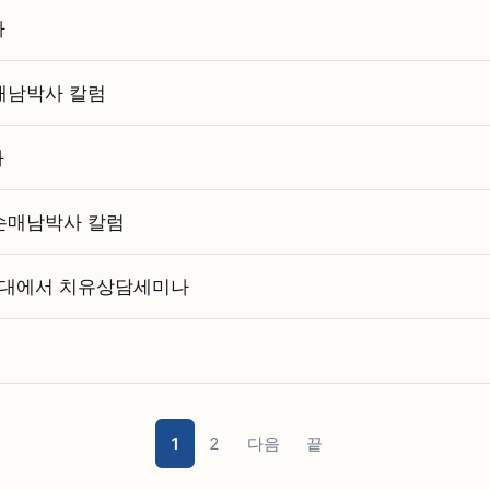
다
손매남박사 칼럼
사
.손매남박사 칼럼
경기대에서 치유상담세미나
1
2
다음
끝