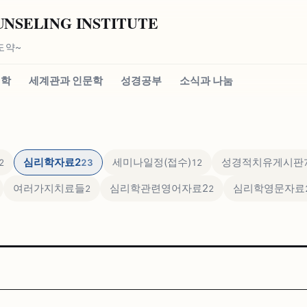
SELING INSTITUTE
도약~
신학
세계관과 인문학
성경공부
소식과 나눔
심리학자료2
세미나일정(접수)
성경적치유게시판
2
23
12
여러가지치료들
심리학관련영어자료2
심리학영문자료
2
2