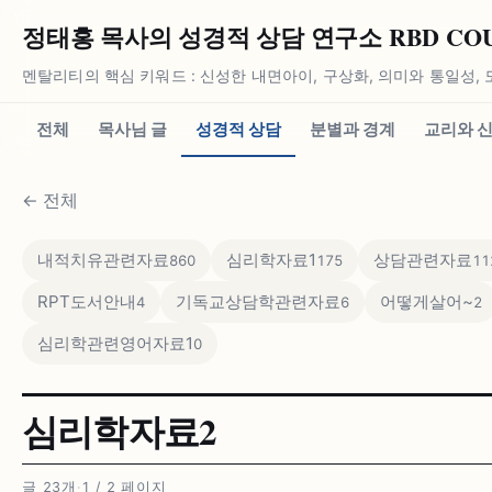
정태홍 목사의 성경적 상담 연구소 RBD COUN
멘탈리티의 핵심 키워드 : 신성한 내면아이, 구상화, 의미와 통일성, 
전체
목사님 글
성경적 상담
분별과 경계
교리와 
←
전체
내적치유관련자료
심리학자료1
상담관련자료
860
175
11
RPT도서안내
기독교상담학관련자료
어떻게살어~
4
6
2
심리학관련영어자료1
0
심리학자료2
글 23개
·
1 / 2 페이지