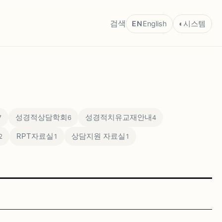
검색
EN
English
◐
시스템
성경적상담학회
성경적치유교재안내
7
6
4
RPT자료실
상담지원 자료실
2
1
1