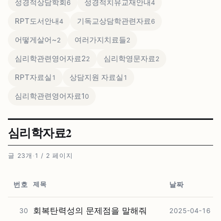
성경적상담학회
성경적치유교재안내
6
4
RPT도서안내
기독교상담학관련자료
4
6
어떻게살어~
여러가지치료들
2
2
심리학관련영어자료2
심리학영문자료
2
2
RPT자료실
상담지원 자료실
1
1
심리학관련영어자료1
0
심리학자료2
글 23개
·
1 / 2 페이지
제목
번호
날짜
회복탄력성의 문제점을 말해줘
30
2025-04-16