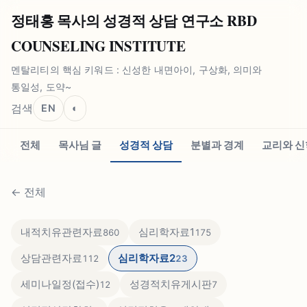
정태홍 목사의 성경적 상담 연구소 RBD
COUNSELING INSTITUTE
멘탈리티의 핵심 키워드 : 신성한 내면아이, 구상화, 의미와
통일성, 도약~
검색
EN
◐
전체
목사님 글
성경적 상담
분별과 경계
교리와 신
←
전체
내적치유관련자료
심리학자료1
860
175
상담관련자료
심리학자료2
112
23
세미나일정(접수)
성경적치유게시판
12
7