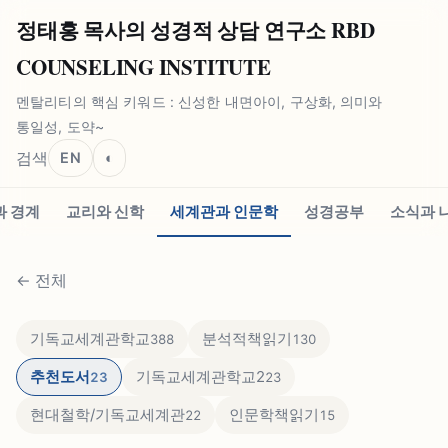
정태홍 목사의 성경적 상담 연구소 RBD
COUNSELING INSTITUTE
멘탈리티의 핵심 키워드 : 신성한 내면아이, 구상화, 의미와
통일성, 도약~
검색
EN
◐
과 경계
교리와 신학
세계관과 인문학
성경공부
소식과 
←
전체
기독교세계관학교
분석적책읽기
388
130
추천도서
기독교세계관학교2
23
23
현대철학/기독교세계관
인문학책읽기
22
15