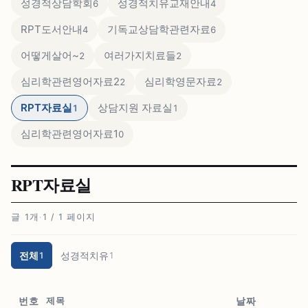
성경적상담학회
성경적치유교재안내
6
4
RPT도서안내
기독교상담학관련자료
4
6
어떻게살어~
여러가지치료들
2
2
심리학관련영어자료2
심리학영문자료
2
2
RPT자료실
상담지원 자료실
1
1
심리학관련영어자료1
0
RPT자료실
글 1개
·
1 / 1 페이지
전체
성경적치유
1
1
제목
번호
날짜