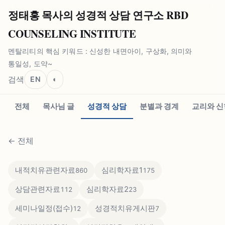
정태홍 목사의 성경적 상담 연구소 RBD
COUNSELING INSTITUTE
멘탈리티의 핵심 키워드 : 신성한 내면아이, 구상화, 의미와
통일성, 도약~
검색
EN
◐
전체
목사님 글
성경적 상담
분별과 경계
교리와 신
←
전체
내적치유관련자료
심리학자료1
860
175
상담관련자료
심리학자료2
112
23
세미나일정(접수)
성경적치유게시판
12
7