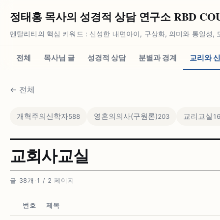
정태홍 목사의 성경적 상담 연구소 RBD COUN
멘탈리티의 핵심 키워드 : 신성한 내면아이, 구상화, 의미와 통일성, 
전체
목사님 글
성경적 상담
분별과 경계
교리와 
←
전체
개혁주의신학자
영혼의의사(구원론)
교리교실
588
203
1
교회사교실
글 38개
·
1 / 2 페이지
번호
제목