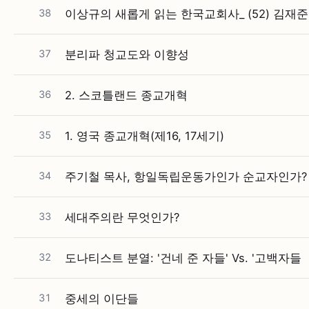
38
이상규의 새롭게 읽는 한국교회사_ (52) 김재
37
분리파 청교도와 이향성
36
2. 스코틀랜드 종교개혁
35
1. 영국 종교개혁(제16, 17세기)
34
주기철 목사, 항일독립운동가인가 순교자인가?
33
세대주의란 무엇인가?
32
도나티스트 분열: '건네 준 자들' Vs. '고백자들
31
중세의 이단들