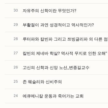
30
자유주의 신학이란 무엇인가?
29
부활절이 과연 성경적이고 역사적인가?
28
루터파와 칼빈파 그리고 쯔빙글리파 의 다른 점
27
칼빈의 제네바 학살? 역사적 무지로 인한 오해”
26
고신의 신학과 신앙 노선_변종길교수
25
존 웨슬리와 신비주의
24
에큐메니칼 운동과 죽어가는 교회