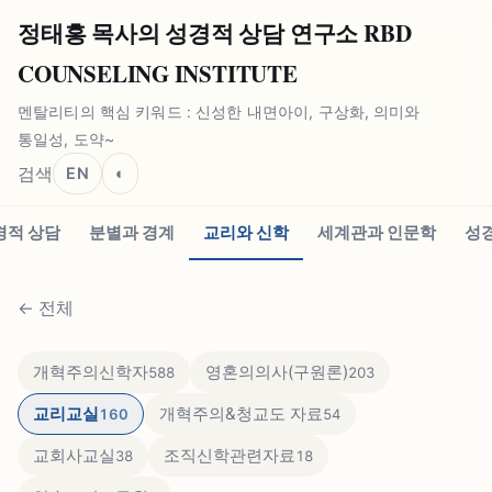
정태홍 목사의 성경적 상담 연구소 RBD
COUNSELING INSTITUTE
멘탈리티의 핵심 키워드 : 신성한 내면아이, 구상화, 의미와
통일성, 도약~
검색
EN
◐
경적 상담
분별과 경계
교리와 신학
세계관과 인문학
성
←
전체
개혁주의신학자
영혼의의사(구원론)
588
203
교리교실
개혁주의&청교도 자료
160
54
교회사교실
조직신학관련자료
38
18