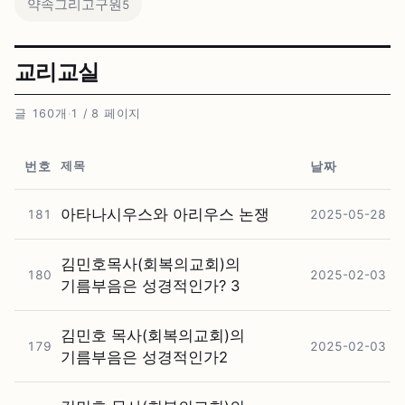
약속그리고구원
5
교리교실
글 160개
·
1 / 8 페이지
제목
번호
날짜
아타나시우스와 아리우스 논쟁
181
2025-05-28
김민호목사(회복의교회)의
180
2025-02-03
기름부음은 성경적인가? 3
김민호 목사(회복의교회)의
179
2025-02-03
기름부음은 성경적인가2