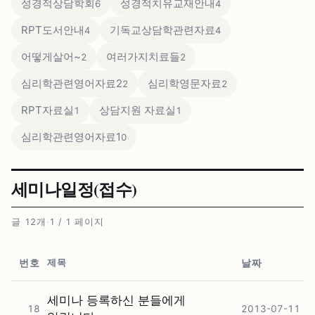
성경적상담학회
성경적치유교재안내
6
4
RPT도서안내
기독교상담학관련자료
4
4
어떻게살어~
여러가지치료들
2
2
심리학관련영어자료2
심리학영문자료
2
2
RPT자료실
상담지원 자료실
1
1
심리학관련영어자료1
0
세미나일정(접수)
글 12개
·
1 / 1 페이지
제목
번호
날짜
세미나 등록하신 분들에게
18
2013-07-11