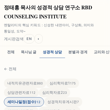
정태홍 목사의 성경적 상담 연구소 RBD
COUNSELING INSTITUTE
멘탈리티의 핵심 키워드 : 신성한 내면아이, 구상화, 의미와
통일성, 도약~
게시판
검색
EN
◐
전체
목사님 글
성경적 상담
분별과 경계
교리와 신
←
전체
내적치유관련자료
심리학자료1
860
175
상담관련자료
심리학자료2
112
23
세미나일정(접수)
성경적치유게시판
12
7