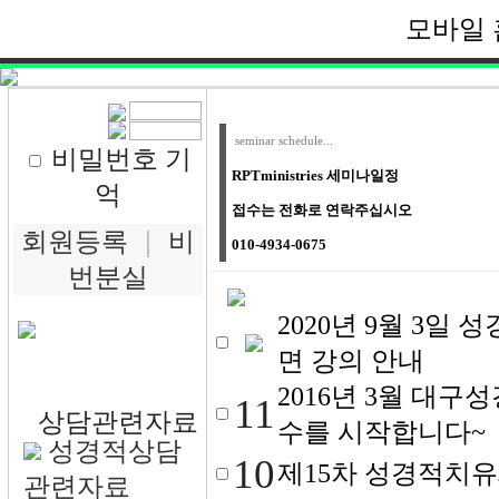
모바일 
seminar schedule...
비밀번호 기
RPTministries 세미나일정
억
접수는 전화로 연락주십시오
회원등록
｜
비
010-4934-0675
번분실
2020년 9월 3일
면 강의 안내
2016년 3월 대
11
상담관련자료
수를 시작합니다~
성경적상담
10
제15차 성경적치유
관련자료