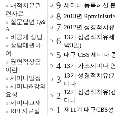
9
세미나 등록하신 
내적치유관
련자료
8
2013년 Rptminist
질문답변 Q&
7
2012년 성경적치
A
비공개 상담
13기 성경적치유세미
6
상담에관하
박3일)
5
여
대구 CBS 세미나 
권면적상담
4
13기 가조세미나
이란
13기 성경적치유(
3
세미나일정
미나
세미나&강의
12기 성경적치유(
2
요청
미나
세미나교재
1
제11기 대구CB
RPT자료실