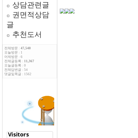
상담관련글
권면적상담
글
추천도서
전체방문 :
47,540
오늘방문 : 1
어제방문 : 6
전체글등록 :
11,367
오늘글등록 : 0
전체답변글 : 54
댓글및쪽글 : 1562