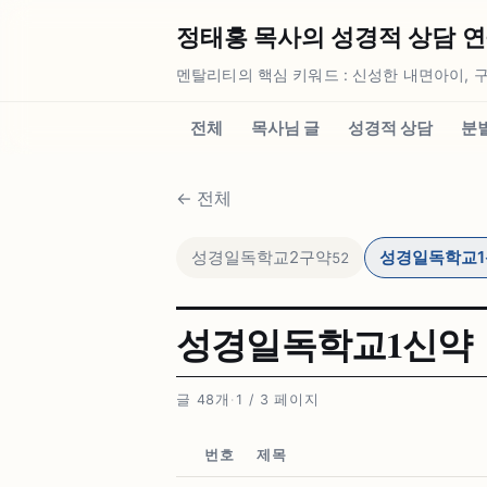
정태홍 목사의 성경적 상담 연구소
멘탈리티의 핵심 키워드 : 신성한 내면아이, 구
전체
목사님 글
성경적 상담
분
←
전체
성경일독학교2구약
성경일독학교1
52
성경일독학교1신약
글 48개
·
1 / 3 페이지
번호
제목