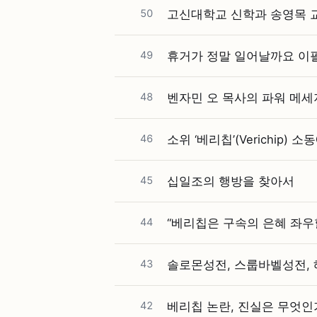
50
고신대학교 신학과 송영목 교
49
휴거가 정말 일어날까요 이
48
벤자민 오 목사의 파워 메세
46
소위 ‘베리칩’(Verichip)
45
십일조의 행방을 찾아서
44
“베리칩은 구속의 은혜 좌우
43
솔로몬성전, 스룹바벨성전,
42
베리칩 논란, 진실은 무엇인가