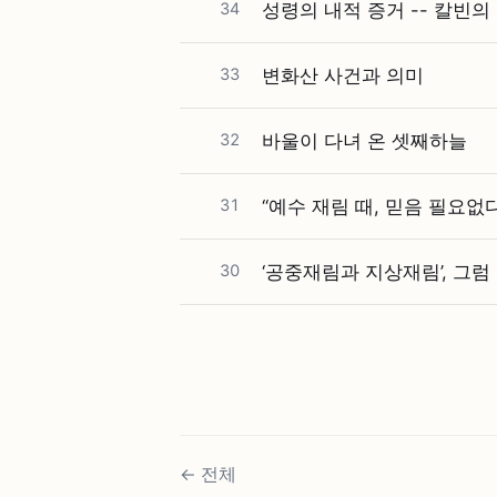
34
성령의 내적 증거 -- 칼빈의
33
변화산 사건과 의미
32
바울이 다녀 온 셋째하늘
31
“예수 재림 때, 믿음 필요없다
30
‘공중재림과 지상재림’, 그럼
←
전체