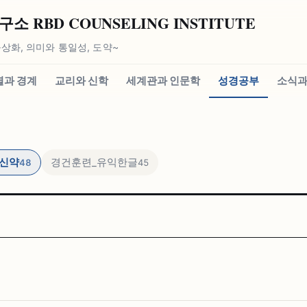
 RBD COUNSELING INSTITUTE
상화, 의미와 통일성, 도약~
별과 경계
교리와 신학
세계관과 인문학
성경공부
소식과
신약
경건훈련_유익한글
48
45