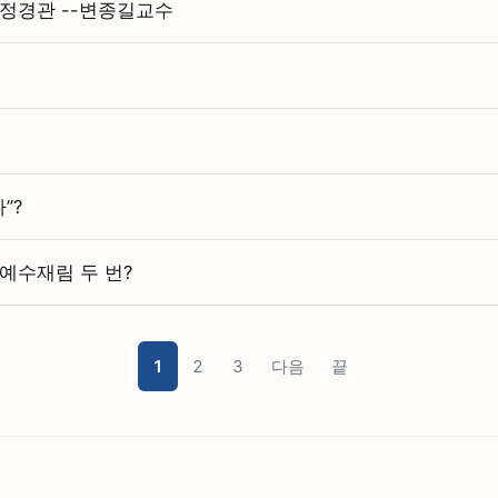
 정경관 --변종길교수
”?
 예수재림 두 번?
1
2
3
다음
끝