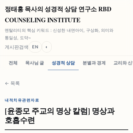
정태홍 목사의 성경적 상담 연구소 RBD
COUNSELING INSTITUTE
멘탈리티의 핵심 키워드 : 신성한 내면아이, 구상화, 의미와
통일성, 도약~
게시판
검색
EN
◐
전체
목사님 글
성경적 상담
분별과 경계
교리와 신
←
목록
내적치유관련자료
[윤종모 주교의 명상 칼럼] 명상과
호흡수련