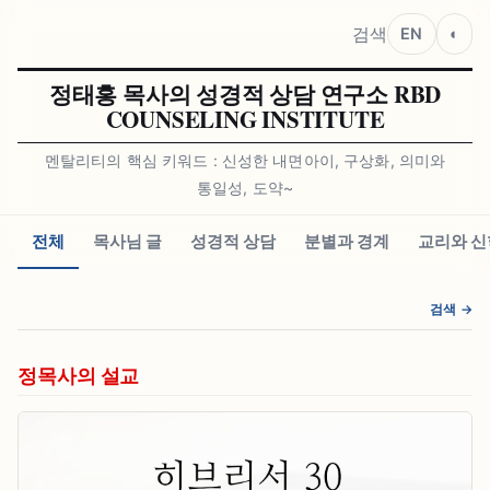
검색
EN
◐
정태홍 목사의 성경적 상담 연구소 RBD
COUNSELING INSTITUTE
멘탈리티의 핵심 키워드 : 신성한 내면아이, 구상화, 의미와
통일성, 도약~
전체
목사님 글
성경적 상담
분별과 경계
교리와 신
검색 →
정목사의 설교