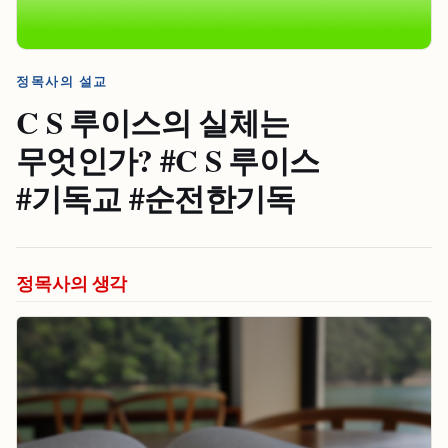
정목사의 설교
C S 루이스의 실체는
무엇인가? #⁠C S 루이스
#⁠기독교 #⁠순전한기독
정목사의 생각